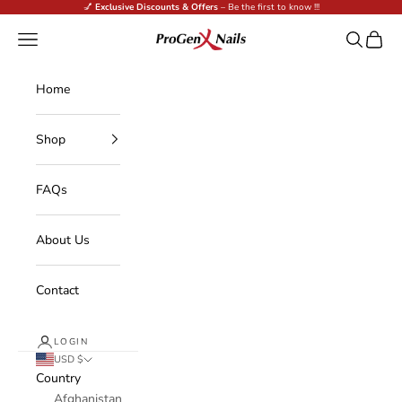
Skip to content
💅
Exclusive Discounts & Offers
– Be the first to know !!!
ProGenX Nails
Navigation menu
Search
Cart
Home
Shop
FAQs
About Us
Contact
LOGIN
USD $
Country
Afghanistan